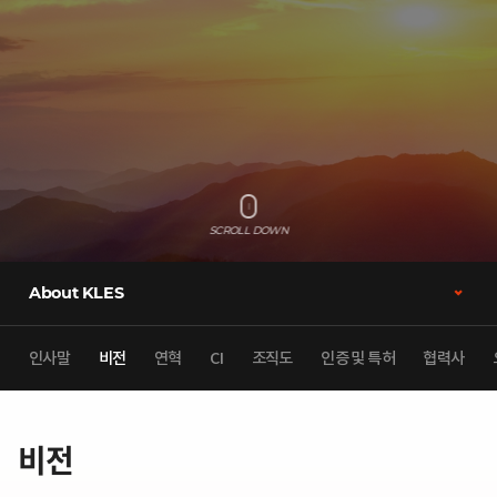
SCROLL DOWN
About KLES
인사말
비전
연혁
CI
조직도
인증 및 특허
협력사
비전