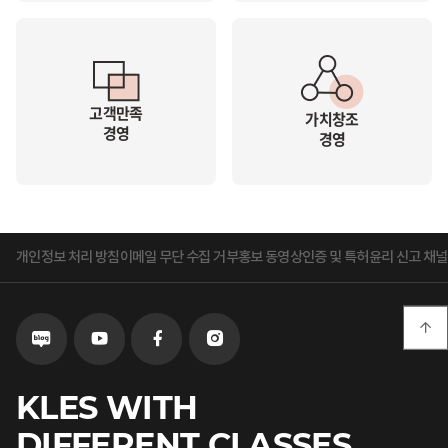
고객만족
가치창조
경영
경영
개인정보 처리 방침
이메일 무단 수집 거부
홍보 동영상
인증 및 특허
윤리 신고 채널

블로그로
유튜브로
페이스북으로
인스타그램으로
이동
이동
이동
이동
KLES WITH
DIFFERENT CLASSES